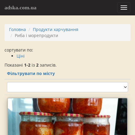
adska.com.ua
Toggl
navig
Головна
Продукти харчування
Риба і морепродукти
сортувати по:
Ціні
Показані
1-2
із
2
записів.
Фільтрувати по місту